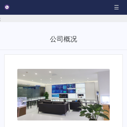
☰
公司概况