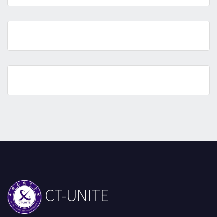
CT-UNITE