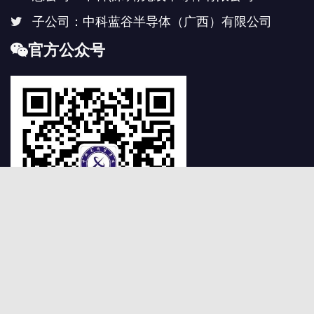
子公司：中科蓝谷半导体（广西）有限公司
官方公众号