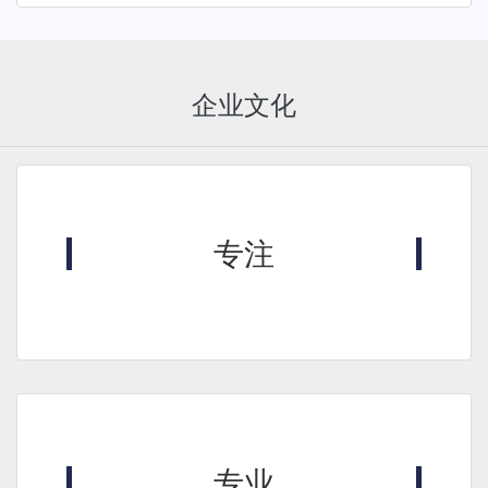
企业文化
专注
专业