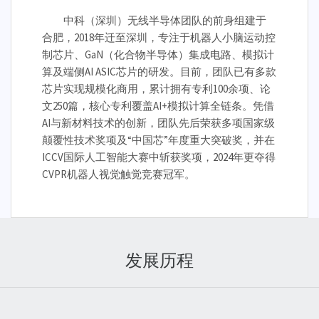
中科（深圳）无线半导体团队的前身组建于
合肥，2018年迁至深圳，专注于机器人小脑运动控
制芯片、GaN（化合物半导体）集成电路、模拟计
算及端侧AI ASIC芯片的研发。目前，团队已有多款
芯片实现规模化商用，累计拥有专利100余项、论
文250篇，核心专利覆盖AI+模拟计算全链条。凭借
AI与新材料技术的创新，团队先后荣获多项国家级
颠覆性技术奖项及“中国芯”年度重大突破奖，并在
ICCV国际人工智能大赛中斩获奖项，2024年更夺得
CVPR机器人视觉触觉竞赛冠军。
发展历程