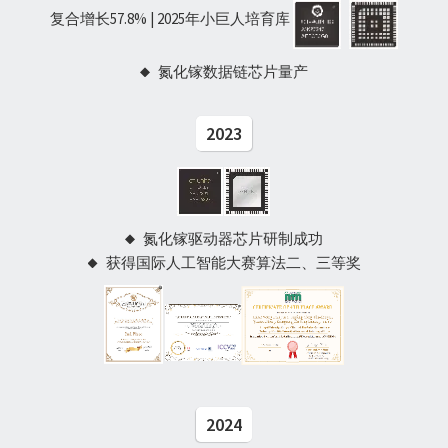
复合增长57.8% | 2025年小巨人培育库
氮化镓数据链芯片量产
2023
氮化镓驱动器芯片研制成功
获得国际人工智能大赛算法二、三等奖
2024