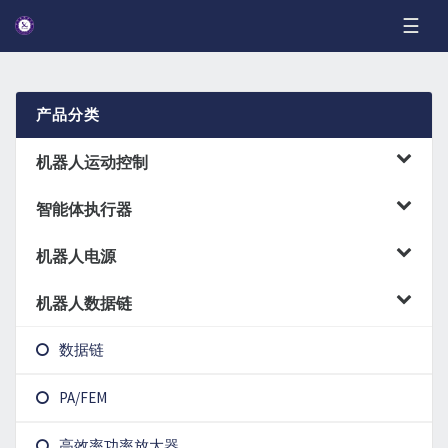
☰
产品分类
机器人运动控制
智能体执行器
机器人小脑芯片
机器人电源
关节控制
机器人数据链
机器人BMS
关节驱动
数据链
机器人快充
PA/FEM
数字电源芯片
高效率功率放大器
PWM