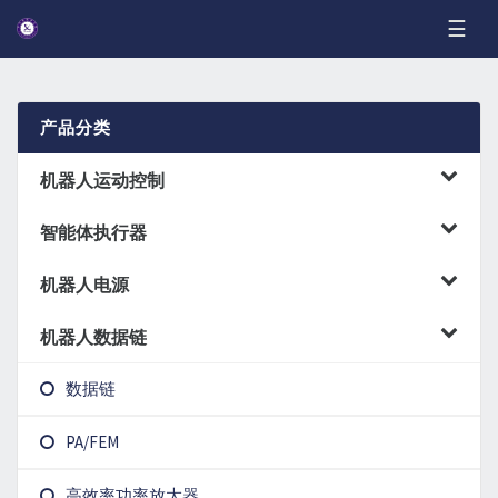
☰
产品分类
机器人运动控制
智能体执行器
机器人小脑芯片
机器人电源
关节控制
机器人数据链
机器人BMS
关节驱动
数据链
机器人快充
PA/FEM
数字电源芯片
高效率功率放大器
PWM